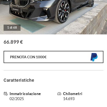
tracciamento
che
adottiamo
per
offrire
le
1 di 68
funzionalità
e
svolgere
66.899 €
le
attività
di
PRENOTA CON 1000€
seguito
descritte.
Per
ottenere
maggiori
Caratteristiche
informazioni
sull'utilità
e
Immatricolazione
Chilometri
sul
02/2025
14.693
funzionamento
di