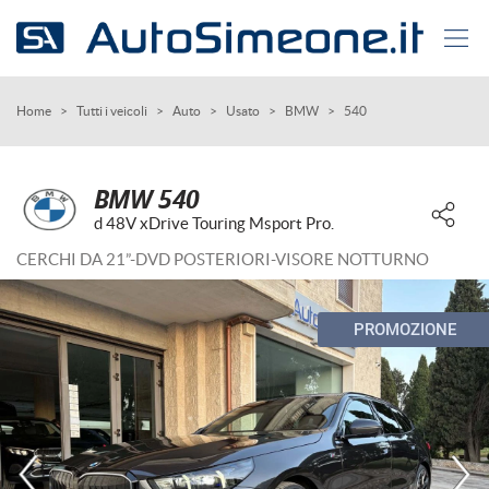
Le
tue
preferenze
di
HOME
Home
>
Tutti i veicoli
>
Auto
>
Usato
>
BMW
>
540
consenso
Il
AUTO USATE
seguente
BMW 540
pannello
d 48V xDrive Touring Msport Pro.
SERVIZI
ti
consente
CERCHI DA 21”-DVD POSTERIORI-VISORE NOTTURNO
di
AZIENDA
esprimere
le
PROMOZIONE
tue
CONTATTI
preferenze
di
consenso
CONTATTI
alle
tecnologie
di