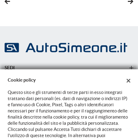
Sedili ventilati
Active Guard
Sensore di luce
5DW
Sensore di pioggia
Parking Assistant Professional
Sensori di parcheggio anteriori
654
Sensori di parcheggio posteriori
Radio DAB
Servosterzo
674
Sistema di avviso di distanza
Sistema HI-FI Harman Kardon
SEDI
Navigatore satellitare
6AE
Sede di Carovigno
Sistema di parcheggio automatico
Cookie policy
TeleServices
AZIENDA
Sistema di riconoscimento della stanchezza
Sede di Carovigno
6AF
Questo sito e gli strumenti di terze parti in esso integrati
Azienda
trattano dati personali (es. dati di navigazione o indirizzi IP)
Sistema di visione notturna
Chiamata di emergenza
e fanno uso di Cookie, Pixel, Tags o altri identificatori
6AK
Sound system
Contatti
necessari per il funzionamento e per il raggiungimento delle
finalità descritte nella cookie policy, tra cui il miglioramento
ConnectedDrive Services
Specchietti laterali elettrici
delle funzionalità del sito e la pubblicità personalizzata.
6C4
Specchietto retrovisore con funzione antiabbagliamento
Cliccando sul pulsante Accetta Tutti dichiari di accettare
TORNA IN CIMA
l'utilizzo di queste tecnologie. In alternativa puoi
BMW Connected Package Professional
Start/Stop Automatico