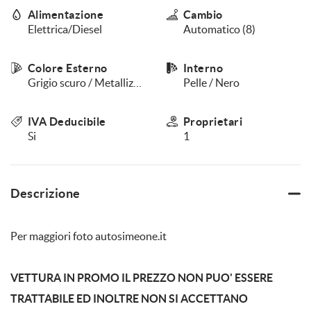
questi
Alimentazione
Cambio
strumenti
Elettrica/Diesel
Automatico (8)
di
tracciamento
Colore Esterno
Interno
si
rimanda
Grigio scuro / Metallizzato
Pelle / Nero
alla
cookie
IVA Deducibile
Proprietari
policy.
Si
1
Puoi
rivedere
e
modificare
Descrizione
le
tue
scelte
in
Per maggiori foto autosimeone.it
qualsiasi
momento.
VETTURA IN PROMO IL PREZZO NON PUO' ESSERE
TRATTABILE ED INOLTRE NON SI ACCETTANO
a