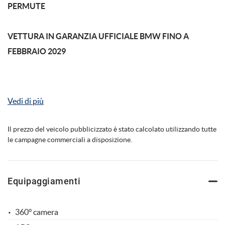
PERMUTE
VETTURA IN GARANZIA UFFICIALE BMW FINO A
mpre
Cookie necessari
FEBBRAIO 2029
ilitato
Cookie delle preferenze
ALIMENTAZIONE IBRIDA ELETTRICA/DIESEL ESENTE DA
BOLLO PER 5 ANNI DALLA DATA D'IMMATRICOLAZIONE
Vedi di più
Cookie per il miglioramento dell'esperienza utente
(QUESTA AGEVOLAZIONE E' VALIDA SOLO PER ALCUNE
REGIONI D'ITALIA)
Il prezzo del veicolo pubblicizzato è stato calcolato utilizzando tutte
Cookie analitici
le campagne commerciali a disposizione.
COLORE ESTERNO SOPHISTO GREY METALLIZZATO
Cookie di marketing
Equipaggiamenti
MONITOR/DVD POSTERIORI
Leggi
la
360° camera
cookie
VISORE NOTTURNO
policy