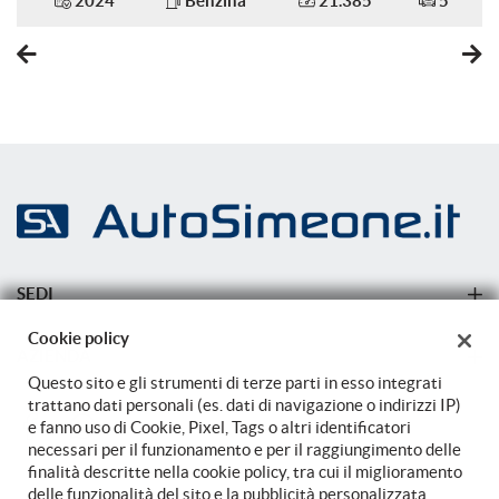
2024
Benzina
21.385
5
Sensori di parcheggio posteriori
Servosterzo
Sistema di avviso di distanza
Navigatore satellitare
Sistema di parcheggio automatico
Sound system
Specchietti laterali elettrici
Specchietto retrovisore con funzione antiabbagliamento
SEDI
Start/Stop Automatico
Sede di Carovigno
Supporto lombare
Cookie policy
AZIENDA
Telecamera per parcheggio assistito
Sede di Carovigno
Questo sito e gli strumenti di terze parti in esso integrati
Azienda
trattano dati personali (es. dati di navigazione o indirizzi IP)
Touch screen
e fanno uso di Cookie, Pixel, Tags o altri identificatori
Trazione integrale
Contatti
necessari per il funzionamento e per il raggiungimento delle
finalità descritte nella cookie policy, tra cui il miglioramento
USB
delle funzionalità del sito e la pubblicità personalizzata.