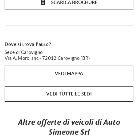
SCARICA BROCHURE
ESP
Fari di profondità antiabbagliamento
Fari full-LED
Fari LED
Dove si trova l'auto?
Frenata d'emergenza assistita
Sede di Carovigno
Freno di stazionamento elettrico
Via A. Moro, snc - 72012 Carovigno (BR)
Head-up display
Immobilizzatore elettronico
VEDI MAPPA
Interni in pelle
Isofix
VEDI TUTTE LE SEDI
Leve al volante
Limitatore di velocità
Altre offerte di veicoli di Auto
Luce d'ambiente
Simeone Srl
Luci diurne