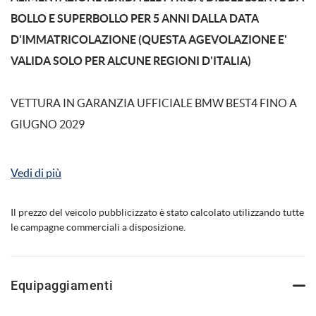
BOLLO E SUPERBOLLO PER 5 ANNI DALLA DATA
D'IMMATRICOLAZIONE (QUESTA AGEVOLAZIONE E'
mpre
Cookie necessari
VALIDA SOLO PER ALCUNE REGIONI D'ITALIA)
ilitato
VETTURA IN GARANZIA UFFICIALE BMW BEST4 FINO A
Cookie delle preferenze
GIUGNO 2029
Cookie per il miglioramento dell'esperienza utente
MOTORIZZAZIONE IBRIDA DIESEL/ELETTRICA ESENTE
Vedi di più
DA BOLLO
Cookie analitici
Il prezzo del veicolo pubblicizzato è stato calcolato utilizzando tutte
le campagne commerciali a disposizione.
Cookie di marketing
''TOTAL BLACK''
BMW X2 xDrive 20d Msport Pro ANNO 06/2025 KM 22095
Leggi
Equipaggiamenti
la
CERTIFICATI BMW VETTURA IN ECCELLENTI
cookie
policy
CONDIZIONI FULL OPTIONAL HEAD-UP DISPLAY- BMW