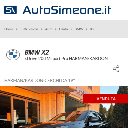
Le
tue
preferenze
di
HOME
Home
>
Tutti i veicoli
>
Auto
>
Usato
>
BMW
>
X2
consenso
Il
AUTO USATE
seguente
BMW X2
pannello
xDrive 20d Msport Pro HARMAN/KARDON.
SERVIZI
ti
consente
di
AZIENDA
esprimere
HARMAN/KARDON-CERCHI DA 19''
le
tue
CONTATTI
preferenze
VENDUTA
di
consenso
CONTATTI
alle
tecnologie
di