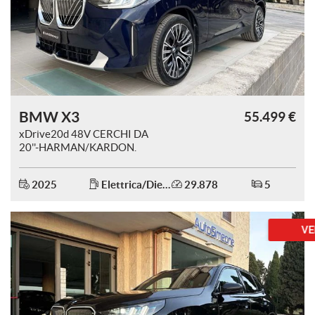
tracciamento
che
adottiamo
per
offrire
le
funzionalità
e
BMW X3
55.499 €
svolgere
le
xDrive20d 48V CERCHI DA
attività
20''-HARMAN/KARDON.
di
seguito
2025
Elettrica/Diesel
29.878
5
descritte.
Per
ottenere
VENDUTA
maggiori
informazioni
sull'utilità
e
sul
funzionamento
di