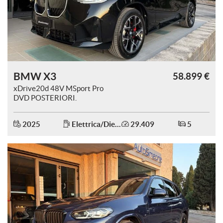
questi
strumenti
di
tracciamento
si
rimanda
alla
BMW X3
58.899 €
cookie
xDrive20d 48V MSport Pro
policy.
DVD POSTERIORI.
Puoi
rivedere
e
2025
Elettrica/Diesel
29.409
5
modificare
le
tue
PROMOZIONE
scelte
in
qualsiasi
momento.
a