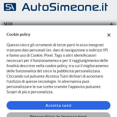
Salva
le
impostazioni
SEDI
Sede di Carovigno
Cookie policy
AZIENDA
Sede di Carovigno
Questo sito e gli strumenti di terze parti in esso integrati
Azienda
trattano dati personali (es. dati di navigazione o indirizzi IP)
e fanno uso di Cookie, Pixel, Tags o altri identificatori
Contatti
necessari per il funzionamento e per il raggiungimento delle
finalità descritte nella cookie policy, tra cui il miglioramento
delle funzionalità del sito e la pubblicità personalizzata.
Cliccando sul pulsante Accetta Tutti dichiari di accettare
TORNA IN CIMA
l'utilizzo di queste tecnologie. In alternativa puoi
personalizzare le tue scelte tramite l'apposito pulsante.
Copyright © 2026 Auto Simeone Srl - P.IVA 02149470748 -
Leggi
Scopri di più e personalizza.
l'informativa sulla privacy
-
Cookie Policy
Sito creato da:
Accetta tutti
Personalizza le impostazioni