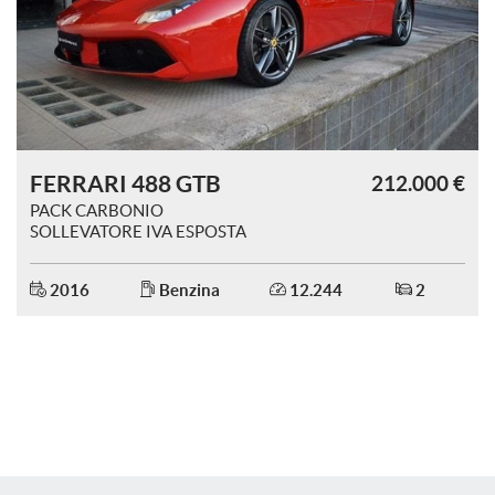
tracciamento
che
adottiamo
per
offrire
le
funzionalità
e
FERRARI 488 GTB
212.000 €
svolgere
le
PACK CARBONIO
attività
SOLLEVATORE IVA ESPOSTA
di
seguito
2016
Benzina
12.244
2
descritte.
Per
ottenere
maggiori
informazioni
sull'utilità
e
sul
funzionamento
di