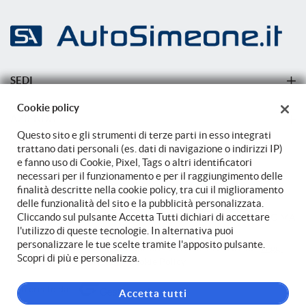
questi
strumenti
di
tracciamento
si
SEDI
rimanda
alla
Sede di Carovigno
Cookie policy
cookie
AZIENDA
policy.
Sede di Carovigno
Questo sito e gli strumenti di terze parti in esso integrati
Puoi
Azienda
trattano dati personali (es. dati di navigazione o indirizzi IP)
rivedere
e fanno uso di Cookie, Pixel, Tags o altri identificatori
e
Contatti
necessari per il funzionamento e per il raggiungimento delle
modificare
finalità descritte nella cookie policy, tra cui il miglioramento
le
delle funzionalità del sito e la pubblicità personalizzata.
tue
Cliccando sul pulsante Accetta Tutti dichiari di accettare
scelte
TORNA IN CIMA
l'utilizzo di queste tecnologie. In alternativa puoi
in
personalizzare le tue scelte tramite l'apposito pulsante.
qualsiasi
Copyright © 2026 Auto Simeone Srl - P.IVA 02149470748 -
Leggi
Scopri di più e personalizza.
momento.
l'informativa sulla privacy
-
Cookie Policy
Sito creato da:
Accetta tutti
a