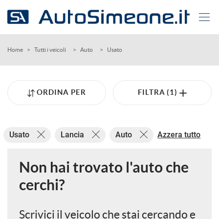
Le
tue
preferenze
di
HOME
Home
>
Tutti i veicoli
>
Auto
>
Usato
consenso
Il
AUTO USATE
seguente
ORDINA PER
FILTRA (1)
pannello
SERVIZI
ti
consente
di
AZIENDA
Usato
Lancia
Auto
Azzera tutto
esprimere
le
tue
CONTATTI
Non hai trovato l'auto che
preferenze
di
cerchi?
consenso
CONTATTI
alle
tecnologie
Scrivici il veicolo che stai cercando e
di