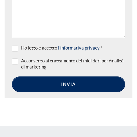
questi
strumenti
di
tracciamento
si
rimanda
alla
Ho letto e accetto
l'informativa privacy
*
cookie
policy.
Acconsento al trattamento dei miei dati per finalità
Puoi
di marketing
rivedere
e
modificare
INVIA
le
tue
scelte
in
qualsiasi
momento.
a