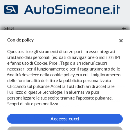
mpre
Cookie necessari
SEDI
ilitato
Sede di Carovigno
Cookie policy
Cookie delle preferenze
AZIENDA
Sede di Carovigno
Questo sito e gli strumenti di terze parti in esso integrati
Azienda
trattano dati personali (es. dati di navigazione o indirizzi IP)
Cookie per il miglioramento dell'esperienza utente
e fanno uso di Cookie, Pixel, Tags o altri identificatori
Contatti
necessari per il funzionamento e per il raggiungimento delle
finalità descritte nella cookie policy, tra cui il miglioramento
Cookie analitici
delle funzionalità del sito e la pubblicità personalizzata.
Cliccando sul pulsante Accetta Tutti dichiari di accettare
TORNA IN CIMA
l'utilizzo di queste tecnologie. In alternativa puoi
Cookie di marketing
personalizzare le tue scelte tramite l'apposito pulsante.
Copyright © 2026 Auto Simeone Srl - P.IVA 02149470748 -
Leggi
Scopri di più e personalizza.
l'informativa sulla privacy
-
Cookie Policy
Leggi
Sito creato da:
la
Accetta tutti
cookie
policy