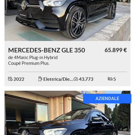
tracciamento
che
adottiamo
per
offrire
le
funzionalità
e
MERCEDES-BENZ GLE 350
65.899 €
svolgere
le
de 4Matic Plug-in Hybrid
attività
Coupé Premium Plus.
di
seguito
2022
Elettrica/Diesel
43.773
5
descritte.
Per
ottenere
PROMOZIONE
maggiori
informazioni
sull'utilità
e
sul
funzionamento
di