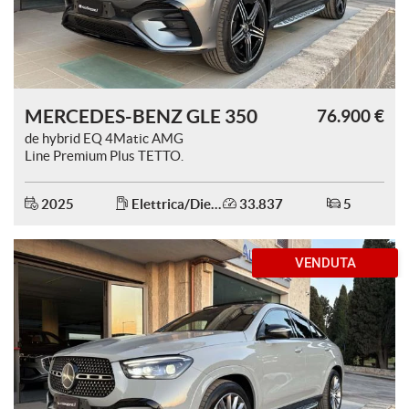
Salva
le
impostazioni
MERCEDES-BENZ GLE 350
76.900 €
de hybrid EQ 4Matic AMG
Line Premium Plus TETTO.
2025
Elettrica/Diesel
33.837
5
VENDUTA