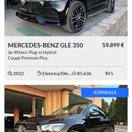
questi
strumenti
di
tracciamento
si
rimanda
alla
MERCEDES-BENZ GLE 350
59.899 €
cookie
de 4Matic Plug-in Hybrid
policy.
Coupé Premium Plus.
Puoi
rivedere
e
2022
Elettrica/Diesel
85.636
5
modificare
le
tue
AZIENDALE
scelte
in
qualsiasi
momento.
a