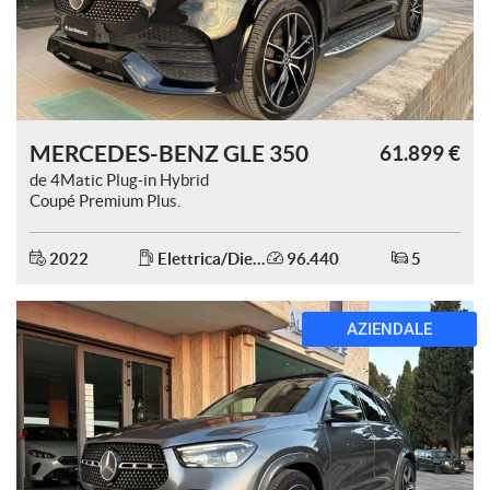
mpre
Cookie necessari
ilitato
MERCEDES-BENZ GLE 350
61.899 €
Cookie delle preferenze
de 4Matic Plug-in Hybrid
Coupé Premium Plus.
Cookie per il miglioramento dell'esperienza utente
2022
Elettrica/Diesel
96.440
5
Cookie analitici
AZIENDALE
Cookie di marketing
Leggi
la
cookie
policy