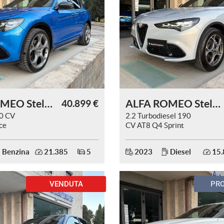
ALFA ROMEO Stelvio
ALFA ROMEO Stelvio
40.899 €
80 CV
2.2 Turbodiesel 190
ce
CV AT8 Q4 Sprint
TETTO
Benzina
21.385
5
2023
Diesel
15.
VENDUTA
PR