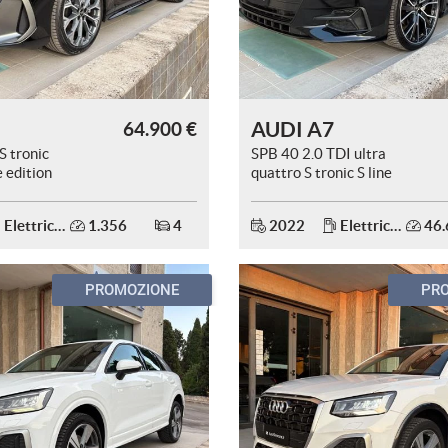
AUDI A7
64.900 €
 tronic
SPB 40 2.0 TDI ultra
e edition
quattro S tronic S line
plus
Elettrica/Diesel
1.356
4
2022
Elettrica/Diesel
46.
PROMOZIONE
PR