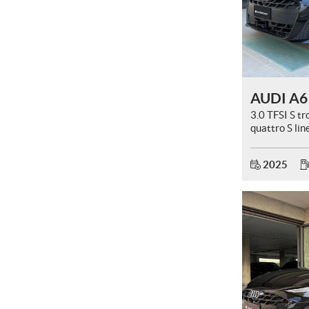
AUDI A6
3.0 TFSI S tr
quattro S lin
TETTO.
2025