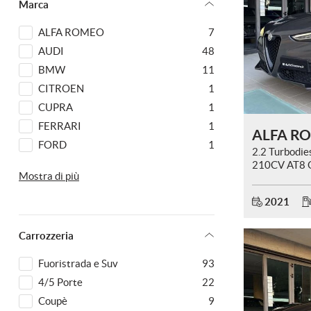
Marca
questi
strumenti
ALFA ROMEO
7
di
AUDI
48
tracciamento
si
BMW
11
rimanda
CITROEN
1
alla
CUPRA
1
cookie
policy.
FERRARI
1
Puoi
FORD
1
rivedere
2.2 Turbodie
JEEP
6
210CV AT8 
e
Mostra di più
Veloce
modificare
LAMBORGHINI
2
le
LANCIA
1
2021
tue
LAND ROVER
3
scelte
in
Carrozzeria
MASERATI
2
qualsiasi
MERCEDES-BENZ
17
momento.
Fuoristrada e Suv
93
PEUGEOT
5
4/5 Porte
22
PORSCHE
3
Coupè
9
a