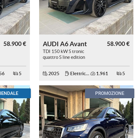
AUDI A6 Avant
58.900 €
58.900 €
TDI 150 kW S tronic
quattro S line edition
one.
56
5
2025
Elettrica/Diesel
1.961
5
IENDALE
PROMOZIONE