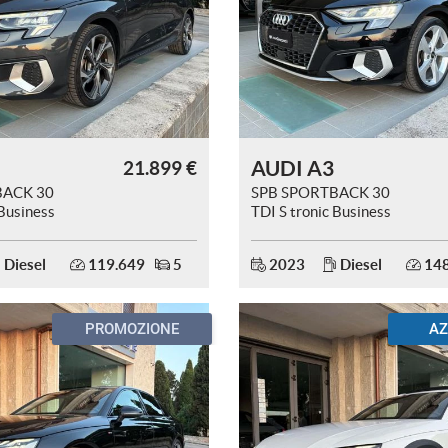
AUDI A3
21.899 €
BACK 30
SPB SPORTBACK 30
 Business
TDI S tronic Business
Advanced
Diesel
119.649
5
2023
Diesel
148
PROMOZIONE
AZ