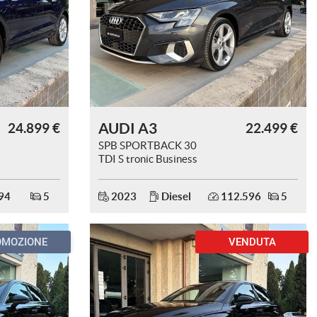
AUDI A3
24.899 €
22.499 €
SPB SPORTBACK 30
TDI S tronic Business
Advanced
94
5
2023
Diesel
112.596
5
OMOZIONE
VENDUTA