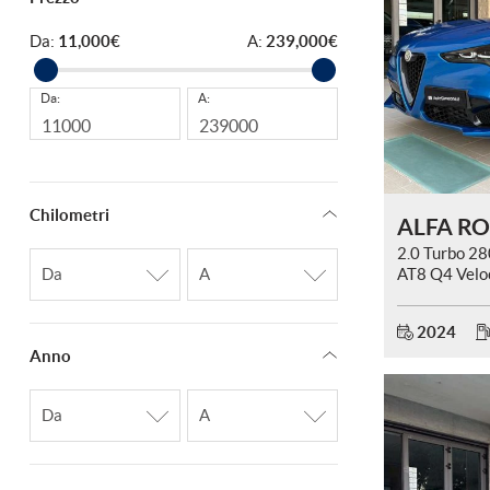
tracciamento
che
Da:
11,000€
A:
239,000€
adottiamo
per
offrire
Da:
A:
le
funzionalità
e
svolgere
le
Chilometri
attività
di
2.0 Turbo 2
seguito
AT8 Q4 Velo
descritte.
TETTO
Per
2024
ottenere
Anno
maggiori
informazioni
sull'utilità
e
sul
funzionamento
di