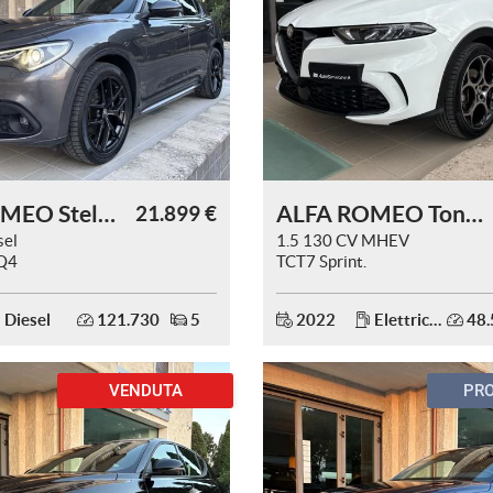
ALFA ROMEO Stelvio
ALFA ROMEO Tonale
21.899 €
sel
1.5 130 CV MHEV
Q4
TCT7 Sprint.
Diesel
121.730
5
2022
Elettrica/Benzina
48.
VENDUTA
PR