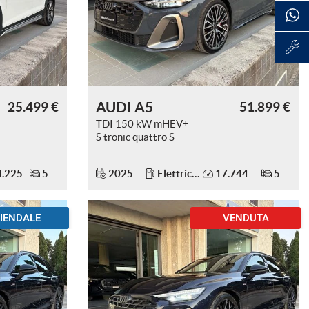
AUDI A5
25.499 €
51.899 €
TDI 150 kW mHEV+
S tronic quattro S
Line edition.
.225
5
2025
Elettrica/Diesel
17.744
5
IENDALE
VENDUTA