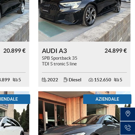
AUDI A3
20.899 €
24.899 €
SPB Sportback 35
TDI S tronic S line
Plus
.899
5
2022
Diesel
152.650
5
IENDALE
AZIENDALE