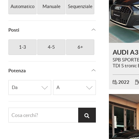
Automatico
Manuale
Sequenziale
Posti
1-3
4-5
6+
AUDI A3
SPB SPORT
TDI S tronic
Potenza
Advanced
2022
Cosa cerchi?