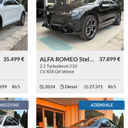
ALFA ROMEO Stelvio
35.499 €
37.899 €
2.2 Turbodiesel 210
CV AT8 Q4 Veloce
899
5
2024
Diesel
27.371
5
OMOZIONE
AZIENDALE