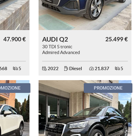
AUDI Q2
47.900 €
25.499 €
30 TDI S tronic
Admired Advanced
668
5
2022
Diesel
21.837
5
OMOZIONE
PROMOZIONE