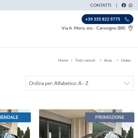
CONTATTI
+39 335 822 9775
Via A. Moro, snc - Carovigno (BR)
Home
>
Tutti i veicoli
>
Auto
>
Usato
IENDALE
PROMOZIONE