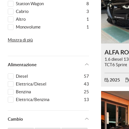
VOLKSWAGEN
29
Station Wagon
8
Cabrio
3
Altro
1
Monovolume
1
mpre
Cookie necessari
ilitato
Transporter
1
Mostra di più
Cookie delle preferenze
1.6 diesel 1
Alimentazione
TCT6 Sprint
Cookie per il miglioramento dell'esperienza utente
Diesel
57
2025
Cookie analitici
Elettrica/Diesel
43
Benzina
25
Cookie di marketing
Elettrica/Benzina
13
Cambio