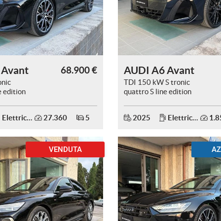
 Avant
AUDI A6 Avant
68.900 €
onic
TDI 150 kW S tronic
e edition
quattro S line edition
one.
Elettrica/Benzina
27.360
5
2025
Elettrica/Diesel
1.8
VENDUTA
AZ