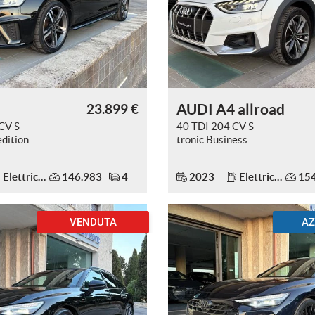
AUDI A4 allroad
23.899 €
CV S
40 TDI 204 CV S
edition
tronic Business
CK
Evolution TETTO.
Elettrica/Diesel
146.983
4
2023
Elettrica/Diesel
154
VENDUTA
AZ