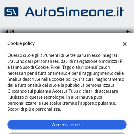
mpre
Cookie necessari
ilitato
SEDI
Sede di Carovigno
Cookie policy
Cookie delle preferenze
AZIENDA
Sede di Carovigno
Questo sito e gli strumenti di terze parti in esso integrati
Azienda
trattano dati personali (es. dati di navigazione o indirizzi IP)
Cookie per il miglioramento dell'esperienza utente
e fanno uso di Cookie, Pixel, Tags o altri identificatori
Contatti
necessari per il funzionamento e per il raggiungimento delle
finalità descritte nella cookie policy, tra cui il miglioramento
Cookie analitici
delle funzionalità del sito e la pubblicità personalizzata.
Cliccando sul pulsante Accetta Tutti dichiari di accettare
TORNA IN CIMA
l'utilizzo di queste tecnologie. In alternativa puoi
Cookie di marketing
personalizzare le tue scelte tramite l'apposito pulsante.
Copyright © 2026 Auto Simeone Srl - P.IVA 02149470748 -
Leggi
Scopri di più e personalizza.
l'informativa sulla privacy
-
Cookie Policy
Leggi
la
Sito creato da:
Accetta tutti
cookie
policy