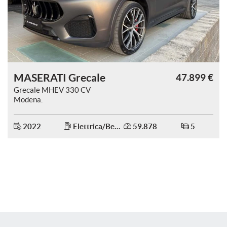
questi
strumenti
di
tracciamento
si
rimanda
alla
MASERATI Grecale
47.899 €
cookie
Grecale MHEV 330 CV
policy.
Modena.
Puoi
rivedere
e
2022
Elettrica/Benzina
59.878
5
modificare
le
tue
scelte
in
qualsiasi
momento.
a