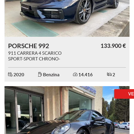
questi
strumenti
di
tracciamento
si
rimanda
alla
PORSCHE 992
133.900 €
cookie
911 CARRERA 4 SCARICO
policy.
SPORT-SPORT CHRONO-
Puoi
TETTO APR
rivedere
e
2020
Benzina
14.416
2
modificare
le
tue
VENDUTA
scelte
in
qualsiasi
momento.
a