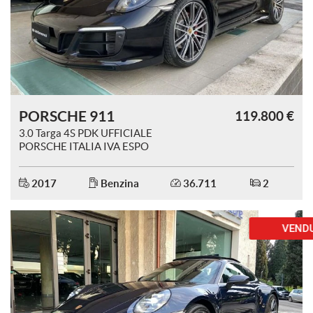
tracciamento
che
adottiamo
per
offrire
le
funzionalità
e
PORSCHE 911
119.800 €
svolgere
le
3.0 Targa 4S PDK UFFICIALE
attività
PORSCHE ITALIA IVA ESPO
di
seguito
2017
Benzina
36.711
2
descritte.
Per
ottenere
VENDUTA
maggiori
informazioni
sull'utilità
e
sul
funzionamento
di