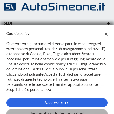
Salva
le
impostazioni
SEDI
Sede di Carovigno
Cookie policy
AZIENDA
Sede di Carovigno
Questo sito e gli strumenti di terze parti in esso integrati
Azienda
trattano dati personali (es. dati di navigazione o indirizzi IP)
e fanno uso di Cookie, Pixel, Tags o altri identificatori
Contatti
necessari per il funzionamento e per il raggiungimento delle
finalità descritte nella cookie policy, tra cui il miglioramento
delle funzionalità del sito e la pubblicità personalizzata.
Cliccando sul pulsante Accetta Tutti dichiari di accettare
TORNA IN CIMA
l'utilizzo di queste tecnologie. In alternativa puoi
personalizzare le tue scelte tramite l'apposito pulsante.
Copyright © 2026 Auto Simeone Srl - P.IVA 02149470748 -
Leggi
Scopri di più e personalizza.
l'informativa sulla privacy
-
Cookie Policy
Sito creato da:
Accetta tutti
Personalizza le impostazioni