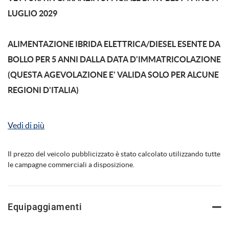
LUGLIO 2029
mpre
Cookie necessari
ALIMENTAZIONE IBRIDA ELETTRICA/DIESEL ESENTE DA
ilitato
BOLLO PER 5 ANNI DALLA DATA D'IMMATRICOLAZIONE
(QUESTA AGEVOLAZIONE E' VALIDA SOLO PER ALCUNE
Cookie delle preferenze
REGIONI D'ITALIA)
Cookie per il miglioramento dell'esperienza utente
BMW X3 xDrive20d 48V MSport Pro ANNO 2025 KM
Vedi di più
29409 CERTIFICATI BMW VETTURA IN ECCELLENTI
Cookie analitici
CONDIZIONI FULL OPTIONAL:
Il prezzo del veicolo pubblicizzato è stato calcolato utilizzando tutte
le campagne commerciali a disposizione.
Cookie di marketing
01CB Emissioni CO2
Vetri posteriori oscurati
Head-Up Display
Leggi
Equipaggiamenti
la
Telecamera 360°
cookie
policy
Monitor dvd posteriori