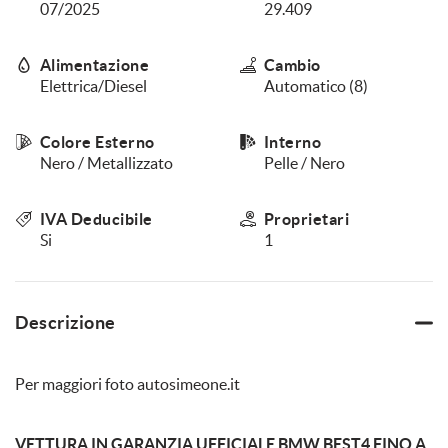
07/2025
29.409
questi
strumenti
di
Alimentazione
Cambio
tracciamento
Elettrica/Diesel
Automatico (8)
si
rimanda
alla
Colore Esterno
Interno
cookie
Nero / Metallizzato
Pelle / Nero
policy.
Puoi
rivedere
IVA Deducibile
Proprietari
e
Si
1
modificare
le
tue
scelte
Descrizione
in
qualsiasi
momento.
Per maggiori foto autosimeone.it
VETTURA IN GARANZIA UFFICIALE BMW BEST4 FINO A
a