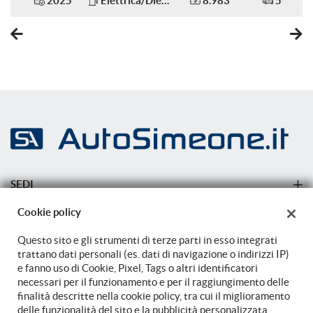
2025
Elettrica/Diesel
8.983
5
Sensori di parcheggio anteriori
Sensori di parcheggio posteriori
Servosterzo
Sistema di avviso di distanza
Navigatore satellitare
Sound system
Specchietti laterali elettrici
Start/Stop Automatico
SEDI
Supporto lombare
Sede di Carovigno
Telecamera per parcheggio assistito
Cookie policy
AZIENDA
Touch screen
Sede di Carovigno
Questo sito e gli strumenti di terze parti in esso integrati
Azienda
trattano dati personali (es. dati di navigazione o indirizzi IP)
Trazione integrale
e fanno uso di Cookie, Pixel, Tags o altri identificatori
USB
Contatti
necessari per il funzionamento e per il raggiungimento delle
finalità descritte nella cookie policy, tra cui il miglioramento
Vetri oscurati
delle funzionalità del sito e la pubblicità personalizzata.