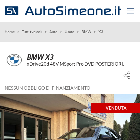
Le
tue
preferenze
di
HOME
Home
>
Tutti i veicoli
>
Auto
>
Usato
>
BMW
>
X3
consenso
Il
AUTO USATE
seguente
BMW X3
pannello
xDrive20d 48V MSport Pro DVD POSTERIORI.
SERVIZI
ti
consente
di
AZIENDA
esprimere
NESSUN OBBLIGO DI FINANZIAMENTO
le
tue
CONTATTI
preferenze
VENDUTA
di
consenso
CONTATTI
alle
tecnologie
di